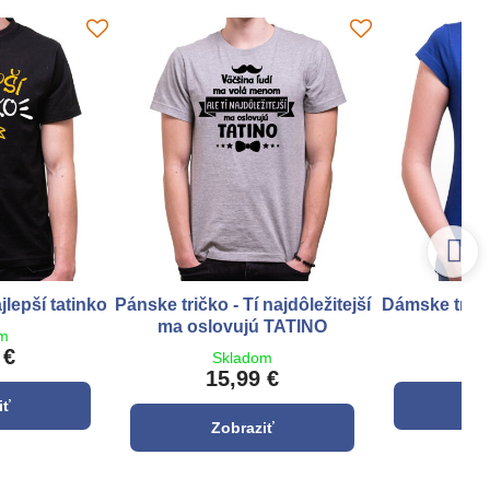
jlepší tatinko
Pánske tričko - Tí najdôležitejší
Dámske trič
ma oslovujú TATINO
om
S
 €
1
Skladom
15,99 €
iť
Z
Zobraziť