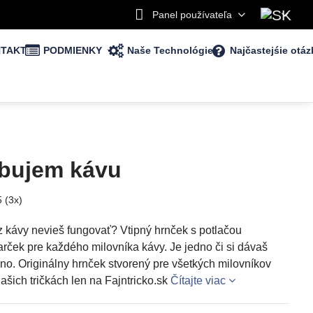
Panel používateľa
TAKT
PODMIENKY
Naše Technológie
Najčastejśie otáz
ebujem kávu
5
(
3
x)
 kávy nevieš fungovať? Vtipný hrnček s potlačou
rček pre každého milovníka kávy. Je jedno či si dávaš
no. Originálny hrnček stvorený pre všetkých milovníkov
ašich tričkách len na Fajntricko.sk
Čítajte viac