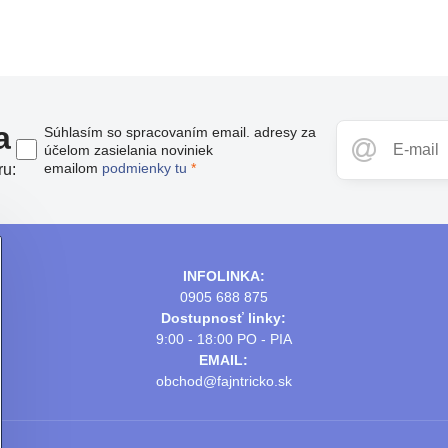
a
Súhlasím so spracovaním email. adresy za
účelom zasielania noviniek
emailom
podmienky tu
*
ru:
INFOLINKA:
0905 688 875
Dostupnosť linky:
9:00 - 18:00 PO - PIA
EMAIL:
obchod@fajntricko.sk