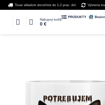
Tovar skladom doručíme do 1-2 prac. dní
Výmena tov
PRODUKTY
Brainr
Nákupný košík
0 €