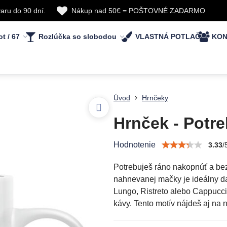
aru do 90 dní.
Nákup nad 50€ = POŠTOVNÉ ZADARMO
ot / 67
Rozlúčka so slobodou
VLASTNÁ POTLAČ
KON
Úvod
Hrnčeky
Hrnček - Potr
Hodnotenie
3.33
/
Potrebuješ ráno nakopnúť a bez
nahnevanej mačky je ideálny da
Lungo, Ristreto alebo Cappucci
kávy. Tento motív nájdeš aj na n