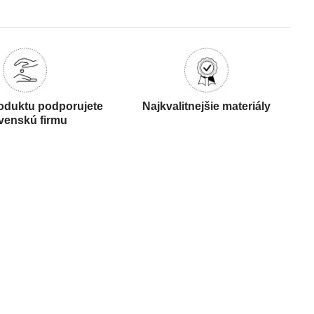
oduktu podporujete
Najkvalitnejšie materiály
venskú firmu