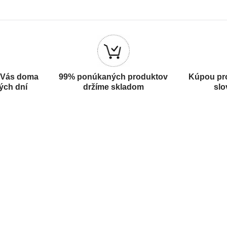
 Vás doma
99% ponúkaných produktov
Kúpou pr
ých dní
držíme skladom
slo