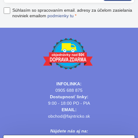
Súhlasím so spracovaním email. adresy za účelom zasielania
noviniek emailom
podmienky tu
*
INFOLINKA:
0905 688 875
Dostupnosť linky:
9:00 - 18:00 PO - PIA
EMAIL:
obchod@fajntricko.sk
Nájdete nás aj na: