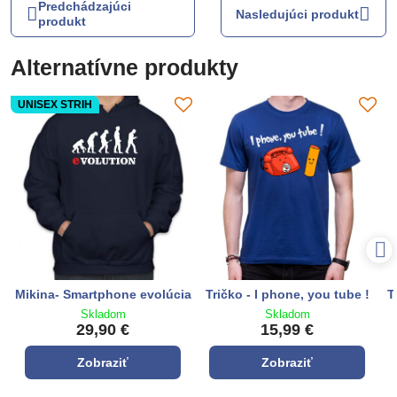
Predchádzajúci
Nasledujúci produkt
produkt
Alternatívne produkty
UNISEX STRIH
Mikina- Smartphone evolúcia
Tričko - I phone, you tube !
T
Skladom
Skladom
29,90 €
15,99 €
Zobraziť
Zobraziť