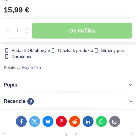
15,99 €
Do košíka
Pridať k Obľúbeným
Otázka k produktu
Strážny pes
Doručenia
Kolekcia:
Fajntričko
Popis
Recenzie
0
Facebook
Twitter
Bluesky
Pinterest
Reddit
LinkedIn
WhatsApp
E-
mail