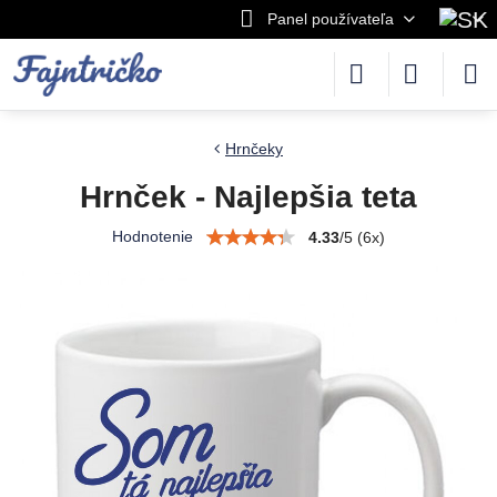
Panel používateľa
Hrnčeky
Hrnček - Najlepšia teta
Hodnotenie
4.33
/
5
(
6
x)