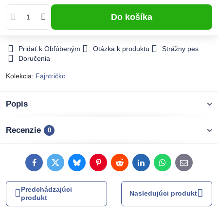
Do košíka
Pridať k Obľúbeným
Otázka k produktu
Strážny pes
Doručenia
Kolekcia:
Fajntričko
Popis
Recenzie
0
Facebook
Twitter
Bluesky
Pinterest
Reddit
LinkedIn
WhatsApp
E-
mail
Predchádzajúci
Nasledujúci produkt
produkt