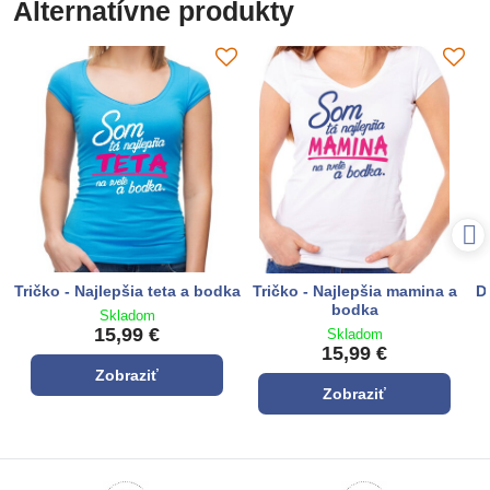
Alternatívne produkty
Tričko - Najlepšia teta a bodka
Tričko - Najlepšia mamina a
D
bodka
Skladom
15,99 €
Skladom
15,99 €
Zobraziť
Zobraziť