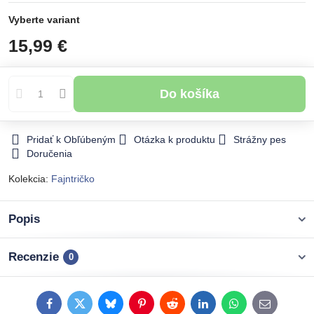
Vyberte variant
15,99 €
Do košíka
Pridať k Obľúbeným
Otázka k produktu
Strážny pes
Doručenia
Kolekcia:
Fajntričko
Popis
Recenzie
0
Facebook
Twitter
Bluesky
Pinterest
Reddit
LinkedIn
WhatsApp
E-