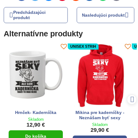
mail
Predchádzajúci
Nasledujúci produkt
produkt
Alternatívne produkty
UNISEX STRIH
U
Hrnček- Kaderníčka
Mikina pre kaderníčky -
Neznášam byť sexy
Skladom
12,90 €
Skladom
29,90 €
Do košíka