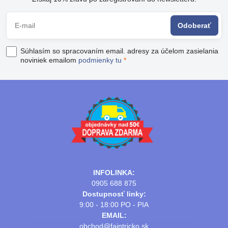
Odoberať
Súhlasím so spracovaním email. adresy za účelom zasielania
noviniek emailom
podmienky tu
*
INFOLINKA:
0905 688 875
Dostupnosť linky:
9:00 - 18:00 PO - PIA
EMAIL:
obchod@fajntricko.sk