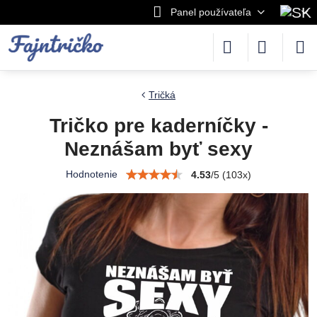
Panel používateľa
Tričká
Tričko pre kaderníčky -
Neznášam byť sexy
Hodnotenie
4.53
/
5
(
103
x)