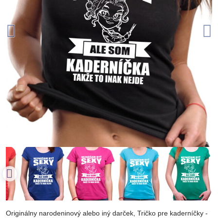
Originálny narodeninový alebo iný darček, Tričko pre kaderníčky -