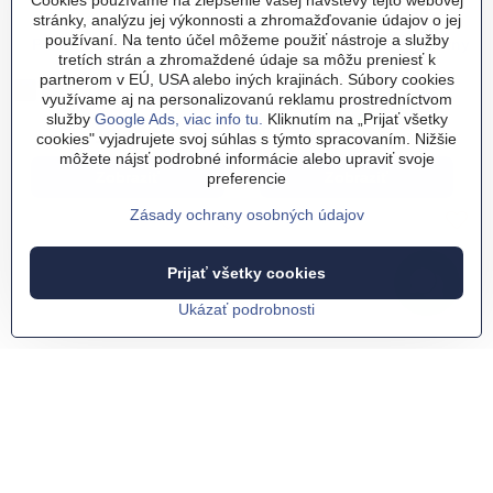
Cookies používame na zlepšenie vašej návštevy tejto webovej
stránky, analýzu jej výkonnosti a zhromažďovanie údajov o jej
používaní. Na tento účel môžeme použiť nástroje a služby
Pánske tričko - Dedko vie
Tričko - Slovensko - Folklórny
tretích strán a zhromaždené údaje sa môžu preniesť k
všetko NAJLEPŠIE!
vzor
partnerom v EÚ, USA alebo iných krajinách. Súbory cookies
Pánske tričko - Dedko vie všetko NAJLEPŠIE! - Farba:
kráľovská modrá
Pánske tričko - Dedko vie všetko NAJLEPŠIE! - Farba:
čierna
Pánske tričko - Dedko vie všetko NAJLEPŠIE! - Farba:
biela
Pánske tričko - Dedko vie všetko NAJLEPŠIE! - Farba:
zelená
Pánske tričko - Dedko vie všetko NAJLEPŠIE! - Farba:
šedá
Pánske tričko - Dedko vie všetko NAJLEPŠIE! - Farba:
tyrkysová modrá
Pánske tričko - Dedko vie všetko NAJLEPŠIE! - Far
ružová
Pánske tričko - Dedko vie všetko NAJLEPŠIE! 
limetková zelená
Pánske tričko - Dedko vie všetko NAJLEPŠ
sv. khaki
Tričko - Slovensko - Folklórny vzor
biela
Tričko - Slovensko - Folklórny
čierna
Tričko - Slovensko - Folkl
Limetková zelená
Tričko - Slovensko - 
zelená
Tričko - Slovens
šedá
Tričko - Sl
tyrkysová 
využívame aj na personalizovanú reklamu prostredníctvom
Skladom
Skladom
služby
Google Ads, viac info tu.
Kliknutím na „Prijať všetky
16,99 €
15,99 €
cookies" vyjadrujete svoj súhlas s týmto spracovaním. Nižšie
môžete nájsť podrobné informácie alebo upraviť svoje
Zobraziť
Zobraziť
preferencie
Zásady ochrany osobných údajov
Prijať všetky cookies
Ukázať podrobnosti
Dámske tričko - Kvetinkové
Dámske tričko - Najlepšia
ľudové srdiečko
babička