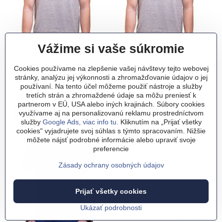
Vážime si vaše súkromie
Tričko - EKG fotoaparát
Tričko - EKG skateboard
Cookies používame na zlepšenie vašej návštevy tejto webovej
Tričko - EKG fotoaparát - Farba:
šedá
Tričko - EKG fotoaparát - Farba:
čierna
Tričko - EKG fotoaparát - Farba:
biela
Tričko - EKG fotoaparát - Farba:
ružová
Tričko - EKG fotoaparát - Farba:
**červená**
Tričko - EKG fotoaparát - Farba:
zelená
Tričko - EKG fotoaparát - Farba:
kráľovská modrá
Tričko - EKG fotoaparát - Farba:
tyrkysová modrá
Tričko - EKG skateboard - Farba:
šedá
Tričko - EKG skateboard - Farba
čierna
Tričko - EKG skateboard - F
biela
Tričko - EKG skateboar
**červená**
Tričko - EKG skate
zelená
Tričko - EKG 
kráľovská mo
Tričko - 
tyrkysov
stránky, analýzu jej výkonnosti a zhromažďovanie údajov o jej
používaní. Na tento účel môžeme použiť nástroje a služby
Skladom
Skladom
15,99 €
15,99 €
tretích strán a zhromaždené údaje sa môžu preniesť k
partnerom v EÚ, USA alebo iných krajinách. Súbory cookies
využívame aj na personalizovanú reklamu prostredníctvom
Zobraziť
Zobraziť
služby
Google Ads, viac info tu.
Kliknutím na „Prijať všetky
cookies" vyjadrujete svoj súhlas s týmto spracovaním. Nižšie
môžete nájsť podrobné informácie alebo upraviť svoje
preferencie
Zásady ochrany osobných údajov
Prijať všetky cookies
Ukázať podrobnosti