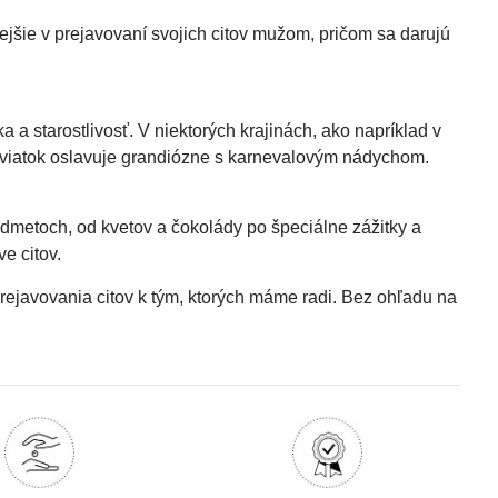
ejšie v prejavovaní svojich citov mužom, pričom sa darujú
 a starostlivosť. V niektorých krajinách, ako napríklad v
to sviatok oslavuje grandiózne s karnevalovým nádychom.
metoch, od kvetov a čokolády po špeciálne zážitky a
e citov.
prejavovania citov k tým, ktorých máme radi. Bez ohľadu na