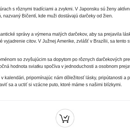
túrach s rôznymi tradíciami a zvykmi. V Japonsku sú ženy aktívn
, nazvaný Bičentí, kde muži dostávajú darčeky od žien.
antické správy a výmena malých darčekov, aby sa prejavila láska
né vyjadrenie citov. V Južnej Amerike, zvlášť v Brazílii, sa ten
oménom so zvyšujúcim sa dopytom po rôznych darčekových pred
točná hodnota sviatku spočíva v jednoduchosti a osobnom prejav
v kalendári, pripomínajúc nám dôležitosť lásky, pripútanosti a 
viť sa a uctiť si vzácne puto, ktoré máme s našimi blízkymi.