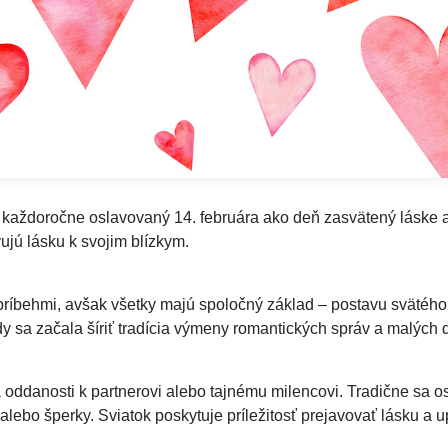
každoročne oslavovaný 14. februára ako deň zasvätený láske a r
ujú lásku k svojim blízkym.
príbehmi, avšak všetky majú spoločný základ – postavu svätého V
y sa začala šíriť tradícia výmeny romantických správ a malých 
 oddanosti k partnerovi alebo tajnému milencovi. Tradične sa o
alebo šperky. Sviatok poskytuje príležitosť prejavovať lásku a 