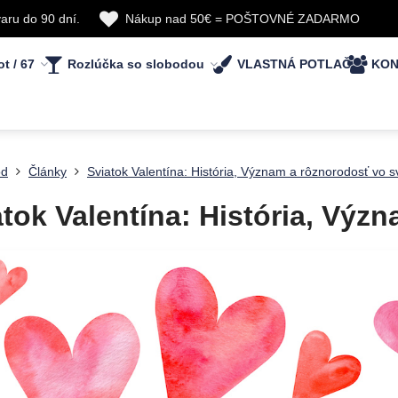
aru do 90 dní.
Nákup nad 50€ = POŠTOVNÉ ZADARMO
ot / 67
Rozlúčka so slobodou
VLASTNÁ POTLAČ
KON
od
Články
Sviatok Valentína: História, Význam a rôznorodosť vo s
tok Valentína: História, Význ