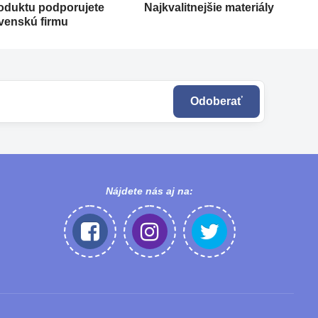
oduktu podporujete
Najkvalitnejšie materiály
venskú firmu
Odoberať
Nájdete nás aj na: