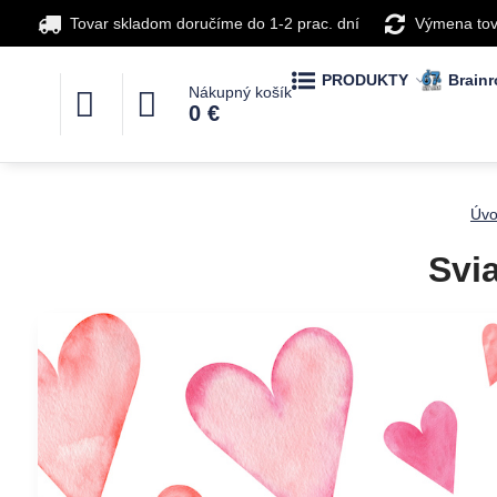
Tovar skladom doručíme do 1-2 prac. dní
Výmena tov
PRODUKTY
Brainr
Nákupný košík
0 €
Úv
Svia