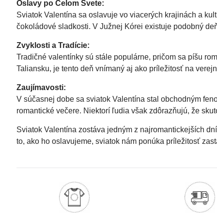
Oslavy po Celom Svete:
Sviatok Valentína sa oslavuje vo viacerých krajinách a kul
čokoládové sladkosti. V Južnej Kórei existuje podobný deň
Zvyklosti a Tradície:
Tradičné valentínky sú stále populárne, pričom sa píšu rom
Taliansku, je tento deň vnímaný aj ako príležitosť na verej
Zaujímavosti:
V súčasnej dobe sa sviatok Valentína stal obchodným fen
romantické večere. Niektorí ľudia však zdôrazňujú, že sku
Sviatok Valentína zostáva jedným z najromantickejších dní 
to, ako ho oslavujeme, sviatok nám ponúka príležitosť zasta