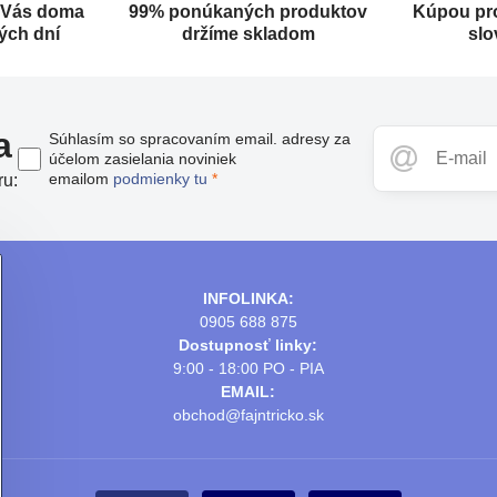
 Vás doma
99% ponúkaných produktov
Kúpou pr
ých dní
držíme skladom
slo
a
Súhlasím so spracovaním email. adresy za
účelom zasielania noviniek
emailom
podmienky tu
*
ru:
INFOLINKA:
0905 688 875
Dostupnosť linky:
9:00 - 18:00 PO - PIA
EMAIL:
obchod@fajntricko.sk