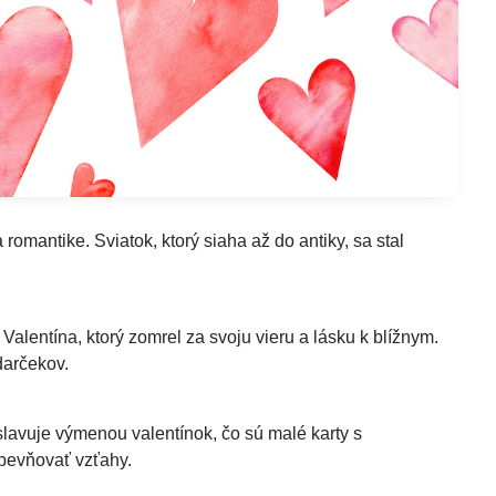
omantike. Sviatok, ktorý siaha až do antiky, sa stal
alentína, ktorý zomrel za svoju vieru a lásku k blížnym.
darčekov.
slavuje výmenou valentínok, čo sú malé karty s
upevňovať vzťahy.