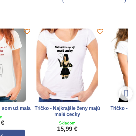
ru som už mala
Tričko - Najkrajšie ženy majú
Tričko - Vž
malé cecky
z
om
 €
Skladom
S
15,99 €
1