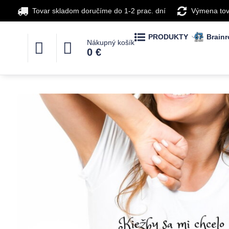
Tovar skladom doručíme do 1-2 prac. dní
Výmena tov
PRODUKTY
Brainr
Nákupný košík
0 €