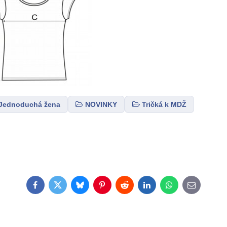
Jednoduchá žena
NOVINKY
Tričká k MDŽ
Facebook
Twitter
Bluesky
Pinterest
Reddit
LinkedIn
WhatsApp
E-
mail