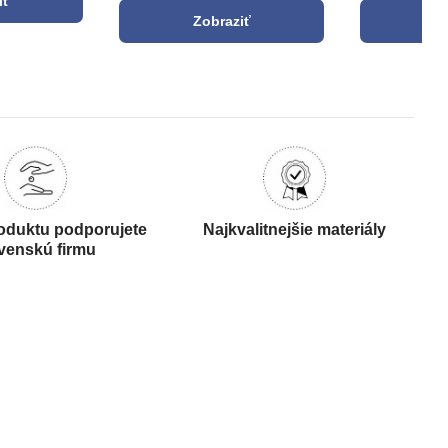
iť
Zobraziť
Z
oduktu podporujete
Najkvalitnejšie materiály
venskú firmu