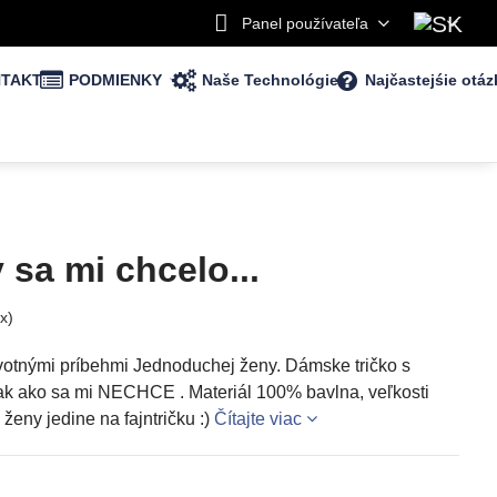
Panel používateľa
TAKT
PODMIENKY
Naše Technológie
Najčastejśie otáz
 sa mi chcelo...
x)
životnými príbehmi Jednoduchej ženy. Dámske tričko s
tak ako sa mi NECHCE . Materiál 100% bavlna, veľkosti
eny jedine na fajntričku :)
Čítajte viac