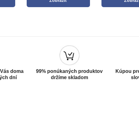
Zobraziť
Zobraz
 Vás doma
99% ponúkaných produktov
Kúpou pr
ých dní
držíme skladom
slo