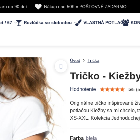
aru do 90 dní.
Nákup nad 50€ = POŠTOVNÉ ZADARMO
ot / 67
Rozlúčka so slobodou
VLASTNÁ POTLAČ
KON
Úvod
Tričká
Tričko - Kiežby
Hodnotenie
5
/
5
(
5
Originálne tričko inšpirované 
potlaćou Kiežby sa mi chcelo, 
XS-XXL. Kolekcia Jednoduchej ž
Farba